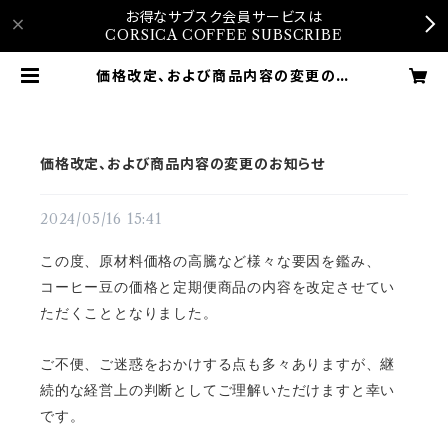
お得なサブスク会員サービスは
CORSICA COFFEE SUBSCRIBE
価格改定、および商品内容の変更のお
知らせ | Corsica Coffee Onlin
e Shop
価格改定、および商品内容の変更のお知らせ
2024/05/16 15:41
この度、原材料価格の高騰など様々な要因を鑑み、
コーヒー豆の価格と定期便商品の内容
を改定させてい
ただくこととなりました。
ご不便、ご迷惑をおかけする点も多々ありますが、継
続的な経営上の判断としてご理解いただけますと幸い
です。