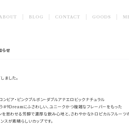
ABOUT
BLOG
CONTACT
GOODS
M
知らせ
しました。
コロンビア・ピンクブルボン・ダブルアナエロビックナチュラル
う＃9Dreamにふさわしい、ユニークかつ複雑なフレーバーをもった
インを思わせる芳醇で濃厚な飲み心地と、さわやかなトロピカルフルーツ
ンスが素晴らしいカップです。