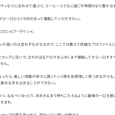
ティなどに合わせて選ぶと、コーヒーとともに過ごす時間がより豊かなも
ひ一口ひとくち向き合って堪能していただきたい。
コロンビア・ゲイシャ。
ィが高いのは言わずもがななので、ここでは敢えて詳細なプロファイルに
カップに注いで、立ちのぼるアロマを心ゆくまで堪能してから一口すす
せん。
ったら、美しい液面が徐々に減っていく様を名残惜しく見つめながらも
み進める手を止めることができない。
つ、なるべくゆっくり、冷めきるまで持ちこたえるように最後の一口を飲
きます。