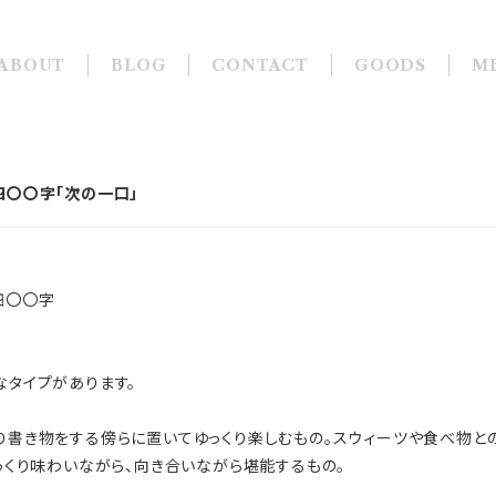
ABOUT
BLOG
CONTACT
GOODS
M
四〇〇字「次の一口」
四〇〇字
タイプがあります。
書き物をする傍らに置いてゆっくり楽しむもの。スウィーツや食べ物と
っくり味わいながら、向き合いながら堪能するもの。